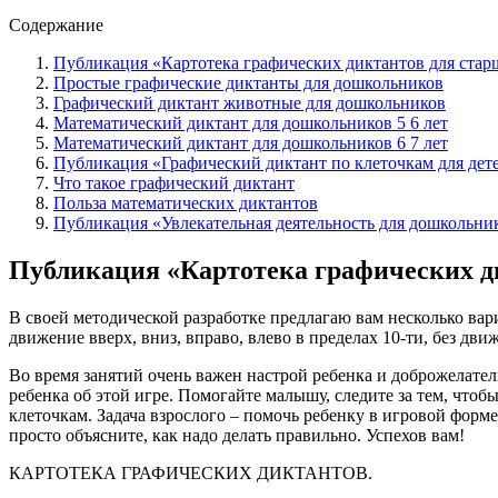
Содержание
Публикация «Картотека графических диктантов для старш
Простые графические диктанты для дошкольников
Графический диктант животные для дошкольников
Математический диктант для дошкольников 5 6 лет
Математический диктант для дошкольников 6 7 лет
Публикация «Графический диктант по клеточкам для дете
Что такое графический диктант
Польза математических диктантов
Публикация «Увлекательная деятельность для дошкольни
Публикация «Картотека графических ди
В своей методической разработке предлагаю вам несколько вар
движение вверх, вниз, вправо, влево в пределах 10-ти, без д
Во время занятий очень важен настрой ребенка и доброжелатель
ребенка об этой игре. Помогайте малышу, следите за тем, чтобы
клеточкам. Задача взрослого – помочь ребенку в игровой форме
просто объясните, как надо делать правильно. Успехов вам!
КАРТОТЕКА ГРАФИЧЕСКИХ ДИКТАНТОВ.