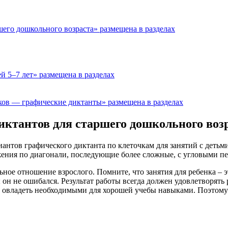
его дошкольного возраста» размещена в разделах
й 5–7 лет» размещена в разделах
ков — графические диктанты» размещена в разделах
ктантов для старшего дошкольного возр
иантов графического диктанта по клеточкам для занятий с детьм
вижения по диагонали, последующие более сложные, с угловыми 
ное отношение взрослого. Помните, что занятия для ребенка – э
 он не ошибался. Результат работы всегда должен удовлетворять 
 овладеть необходимыми для хорошей учебы навыками. Поэтому ни