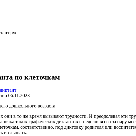
тант.рус
анта по клеточкам
диктант
ано
06.11.2023
шего дошкольного возраста
х они в то же время вызывают трудности. И преодолевая эти тру
 парочка таких графических диктантов в неделю всего за пару ме
леточкам, соответственно, под диктовку родителя или воспитат
ть и слышать.