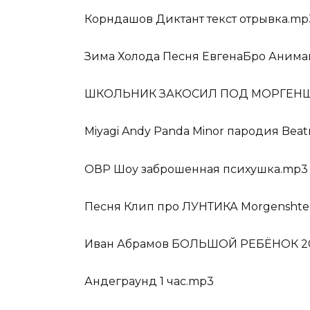
Корндашов Диктант текст отрывка.mp
Зима Холода Песня ЕвгенаБро Аним
ШКОЛЬНИК ЗАКОСИЛ ПОД МОРГЕНШ
Miyagi Andy Panda Minor пародия Beat
ОВР Шоу заброшенная психушка.mp3
Песня Клип про ЛУНТИКА Morgensh
Иван Абрамов БОЛЬШОЙ РЕБЁНОК 2
Андеграунд 1 час.mp3