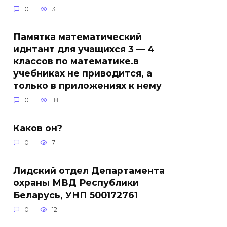
0
3
Памятка математический
иднтант для учащихся 3 — 4
классов по математике.в
учебниках не приводится, а
только в приложениях к нему
0
18
Каков он?
0
7
Лидский отдел Департамента
охраны МВД Республики
Беларусь, УНП 500172761
0
12