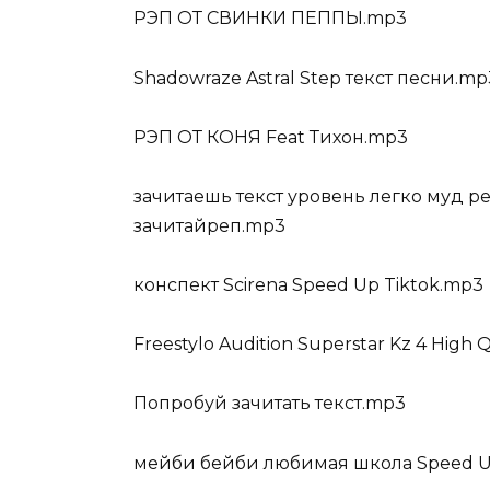
РЭП ОТ СВИНКИ ПЕППЫ.mp3
Shadowraze Astral Step текст песни.mp
РЭП ОТ КОНЯ Feat Тихон.mp3
зачитаешь текст уровень легко муд 
зачитайреп.mp3
конспект Scirena Speed Up Tiktok.mp3
Freestylo Audition Superstar Kz 4 Hig
Попробуй зачитать текст.mp3
мейби бейби любимая школа Speed 