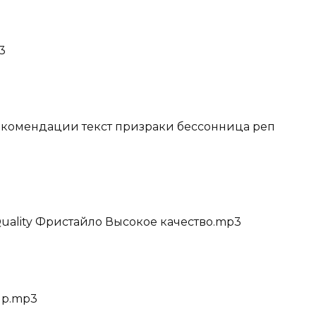
3
рекомендации текст призраки бессонница реп
h Quality Фристайло Высокое качество.mp3
Up.mp3