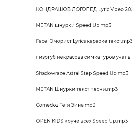
КОНДРАШОВ ЛОГОПЕД Lyric Video 20
METAN шнурки Speed Up.mp3
Face Юморист Lyrics караоке текст.mp
лизогуб некрасова симка туров учат 
Shadowraze Astral Step Speed Up.mp3
METAN Шнурки текст песни.mp3
Comedoz Тётя Зина.mp3
OPEN KIDS круче всех Speed Up.mp3