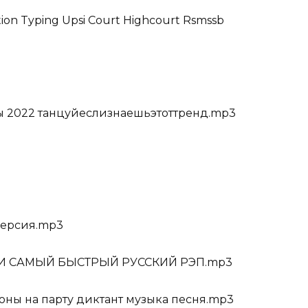
tion Typing Upsi Court Highcourt Rsmssb
ды 2022 танцуйеслизнаешьэтоттренд.mp3
версия.mp3
СИИ САМЫЙ БЫСТРЫЙ РУССКИЙ РЭП.mp3
фоны на парту диктант музыка песня.mp3