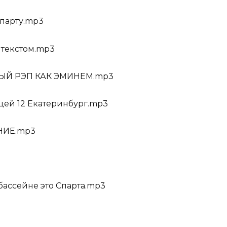
 парту.mp3
 текстом.mp3
Й РЭП КАК ЭМИНЕМ.mp3
цей 12 Екатеринбург.mp3
НИЕ.mp3
бассейне это Спарта.mp3