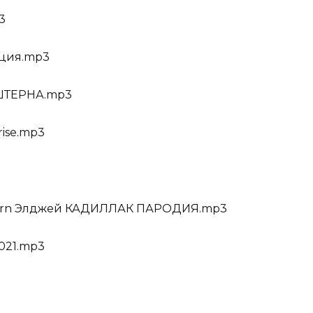
3
ация.mp3
ТЕРНА.mp3
rise.mp3
tern Элджей КАДИЛЛАК ПАРОДИЯ.mp3
021.mp3