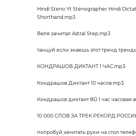
Hindi Steno Yt Stenographer Hindi Dicta
Shorthand.mp3
Веля зачитал Astral Step.mp3
танцуй если знаешь этот тренд трен
КОНДРАШОВ ДИКТАНТ 1 ЧАС.mp3
Кондрашов Диктант 10 часов.mp3
Кондрашов диктант 8D 1 час часовая 
10 000 СЛОВ ЗА ТРЕК РЕКОРД РОС
попробуй зачитать руки на стол теле