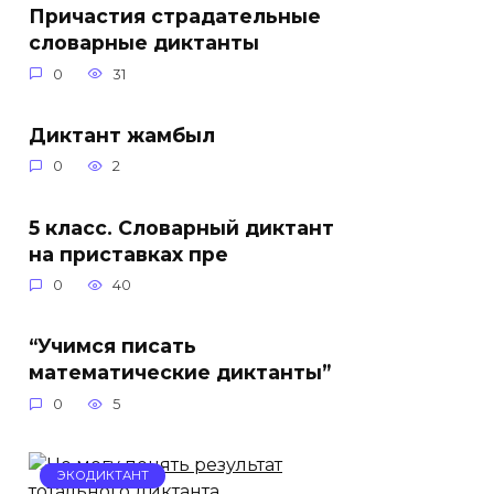
Причастия страдательные
словарные диктанты
0
31
Диктант жамбыл
0
2
5 класс. Словарный диктант
на приставках пре
0
40
“Учимся писать
математические диктанты”
0
5
ЭКОДИКТАНТ