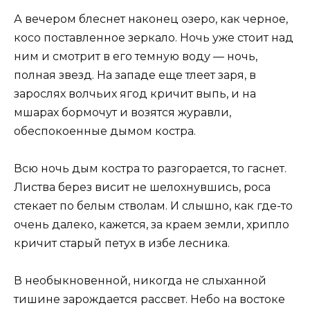
А вечером блеснет наконец озеро, как черное,
косо поставленное зеркало. Ночь уже стоит над
ним и смотрит в его темную воду — ночь,
полная звезд. На западе еще тлеет заря, в
зарослях волчьих ягод кричит выпь, и на
мшарах бормочут и возятся журавли,
обеспокоенные дымом костра.
Всю ночь дым костра то разгорается, то гаснет.
Листва берез висит не шелохнувшись, роса
стекает по белым стволам. И слышно, как где-то
очень далеко, кажется, за краем земли, хрипло
кричит старый петух в избе лесника.
В необыкновенной, никогда не слыханной
тишине зарождается рассвет. Небо на востоке