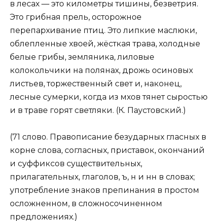
в лесах — это километры тишины, безветрия.
Это грибная прель, осторожное
перепархивание птиц. Это липкие маслюки,
облепленные хвоей, жёсткая трава, холодные
белые грибы, земляника, лиловые
колокольчики на полянах, дрожь осиновых
листьев, торжественный свет и, наконец,
лесные сумерки, когда из мхов тянет сыростью
и в траве горят светляки. (К. Паустовский.)
(71 слово. Правописание безударных гласных в
корне слова, согласных, приставок, окончаний
и суффиксов существительных,
прилагательных, глаголов, ъ, н и нн в словах;
употребление знаков препинания в простом
осложненном, в сложносочиненном
предложениях.)