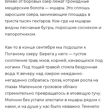
Влево от боровых озёр лежат громадные
мещёрские болота — мшары. Это сплошь
заросшие озёра, занимающие площадь в
триста тысяч гектаров. Кое-где на мшарах
видны песчаные бугры, по­росшие сосняком и
папоротником.
Как-то в конце сентября мы подошли к
Поганому озеру. Берега у него — густое
скопление трав, мхов, корней, качающихся под
но­гами. Под тощей травой стояла бездонная
вода. К вечеру над озером нежданно-
негаданно собралась гроза, которая росла на
глазах. Ма­ленькое грозовое облако
стремительно превращалось в зловещую ту­чу.
Молнии без устали хлестали в мшары рядом с
нами, и на душе у нас было неважно. Темнело