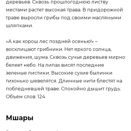
деревьев. Сквозь прошлогоднюю листву
местами растет высокая трава. В придорожной
траве выросли грибы под своими масляными
шляпками.
«А как хорош лес поздней осенью!» –
восклицают грибники. Нет яркого солнца,
движения, шума. Сквозь сучья деревьев мирно
белеет небо. На липах висят последние
зеленые листики. Высокие сухие былинки
тихонько шевелятся. Длинные нити блестят на
побледневшей траве. Спокойно дышит грудь.
Объём слов: 124
Мшары