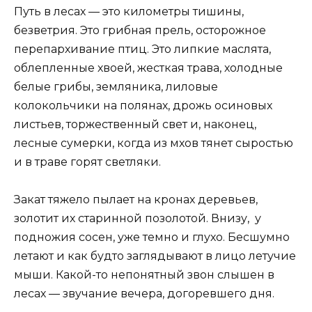
Путь в лесах — это километры тишины,
безветрия. Это грибная прель, осторожное
перепархивание птиц. Это липкие маслята,
облепленные хвоей, жесткая трава, холодные
белые грибы, земляника, лиловые
колокольчики на полянах, дрожь осиновых
листьев, торжественный свет и, наконец,
лесные сумерки, когда из мхов тянет сыростью
и в траве горят светляки.
Закат тяжело пылает на кронах деревьев,
золотит их старинной позолотой. Внизу, у
подножия сосен, уже темно и глухо. Бесшумно
летают и как будто заглядывают в лицо летучие
мыши. Какой-то непонятный звон слышен в
лесах — звучание вечера, догоревшего дня.