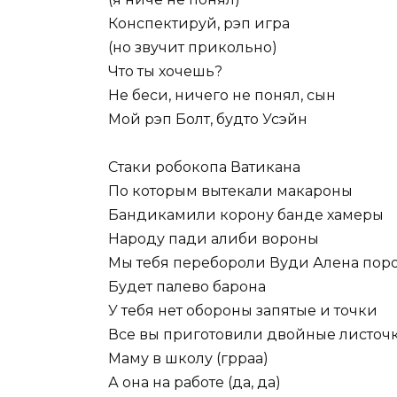
Конспектируй, рэп игра
(но звучит прикольно)
Что ты хочешь?
Не беси, ничего не понял, сын
Мой рэп Болт, будто Усэйн
Стаки робокопа Ватикана
По которым вытекали макароны
Бандикамили корону банде хамеры
Народу пади алиби вороны
Мы тебя перебороли Вуди Алена пор
Будет палево барона
У тебя нет обороны запятые и точки
Все вы приготовили двойные листоч
Маму в школу (грраа)
А она на работе (да, да)