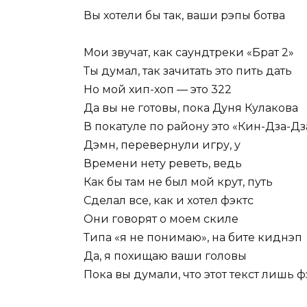
Вы хотели бы так, ваши рэпы ботва
Мои звучат, как саундтреки «Брат 2»
Ты думал, так зачитать это пить дать
Но мой хип-хоп — это 322
Да вы не готовы, пока Дуня Кулакова
В покатуле по району это «Кин-Дза-Дз
Дэмн, перевернули игру, у
Времени нету реветь, ведь
Как бы там не был мой крут, путь
Сделал все, как и хотел фэктс
Они говорят о моем скиле
Типа «я не понимаю», на бите киднэп
Да, я похищаю ваши головы
Пока вы думали, что этот текст лишь 