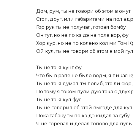
Дом, рум, ты не говори об этом в омут
Стоп, друг, или габаритами на пол вд
Гор рук ты не получал, готовя бомбу
Он тут, но не по кэ дэ на поле вор, фу
Хор кур, но не по колено кол ми Том К
Ой кул, ты не говори об этом в мой гу
Ты не то, я кунг фу
Что бы в рэпе не было воды, я пикал к
Ты не то, я думал, ты погиб, это ли сюр
По тому я током пули дую тока с двух 
Ты не то, я кул фул
Ты не говорил об этой выгоде для кул
Пока табаку ты по кэ дэ кидал за губу
Я не горевал и делал топово для пуль 