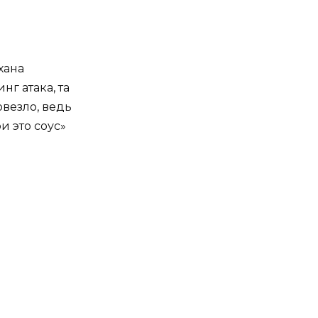
хана
нг атака, та
овезло, ведь
и это соус»