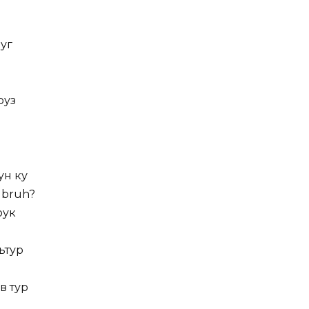
руг
руз
л
ун ку
, bruh?
рук
ьтур
в тур