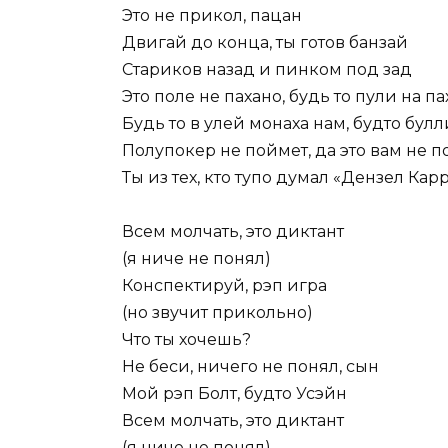
Это не прикол, пацан
Двигай до конца, ты готов банзай
Стариков назад и пинком под зад
Это поле не пахано, будь то пули на па
Будь то в улей монаха нам, будто булли
Полупокер не поймет, да это вам не п
Ты из тех, кто тупо думал «Дензел Карр
Всем молчать, это диктант
(я ниче не понял)
Конспектируй, рэп игра
(но звучит прикольно)
Что ты хочешь?
Не беси, ничего не понял, сын
Мой рэп Болт, будто Усэйн
Всем молчать, это диктант
(я ниче не понял)