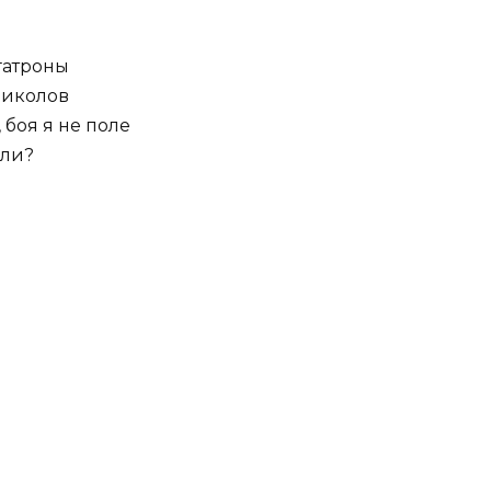
гатроны
приколов
, боя я не поле
 ли?