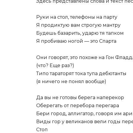
Здесь представлены слова и текст п
Руки на стол, телефоны на парту
Я продиктую вам строгую мантру
Будешь базарить, ударю тя тапком
Я пробиваю ногой — это Спарта
Они говорят, это похоже на Гон Фладд
(что? Еще раз?)
Типо тараторят тока тупа дебютанты
(я ничего не понял вообще)
Да вы не готовы берега наперекор
Оберегать от перебора перегара
Бери город, аллигатор, говоря им ари
Виды гор у великанов вели годы пер
Стоп