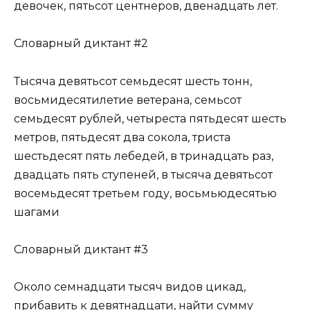
девочек, пятьсот центнеров, двенадцать лет.
Словарный диктант #2
Тысяча девятьсот семьдесят шесть тонн,
восьмидесятилетие ветерана, семьсот
семьдесят рублей, четыреста пятьдесят шесть
метров, пятьдесят два сокола, триста
шестьдесят пять лебедей, в тринадцать раз,
двадцать пять ступеней, в тысяча девятьсот
восемьдесят третьем году, восьмьюдесятью
шагами
Словарный диктант #3
Около семнадцати тысяч видов цикад,
прибавить к девятнадцати, найти сумму