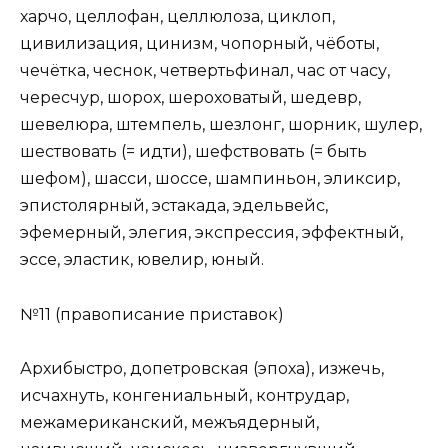
харчо, целлофан, целлюлоза, циклоп,
цивилизация, цинизм, чопорный, чёботы,
чечётка, чеснок, четвертьфинал, час от часу,
чересчур, шорох, шероховатый, шедевр,
шевелюра, штемпель, шезлонг, шорник, шулер,
шествовать (= идти), шефствовать (= быть
шефом), шасси, шоссе, шампиньон, эликсир,
эпистолярный, эстакада, эдельвейс,
эфемерный, элегия, экспрессия, эффектный,
эссе, эластик, ювелир, юный.
№11 (правописание приставок)
Архибыстро, допетровская (эпоха), изжечь,
исчахнуть, конгениальный, контрудар,
межамериканский, межъядерный,