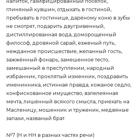
напиток, газифицированный посёлок,
глиняный кувшин, отдыхать в гостиной,
пребывать в гостинице, дарёному коню в зубы
не смотрят, подарить двугривенный,
дистиллированная вода, доморощенный
философ, дровяной сарай, езженый путь,
нежданное происшествие, желанный гость,
зажжённый фонарь, замешенное тесто,
замешанный в преступлении, народный
избранник, проклятый изменник, поздравить
именинника, истинная правда, кожаное седло,
конфискованное имущество, взлелеянная
мечта, лишённый всякого смысла, приехать на
Масленицу, мошенник и труженик, медвяные
запахи, названый брат.
№7 (Н и НН в разных частях речи)