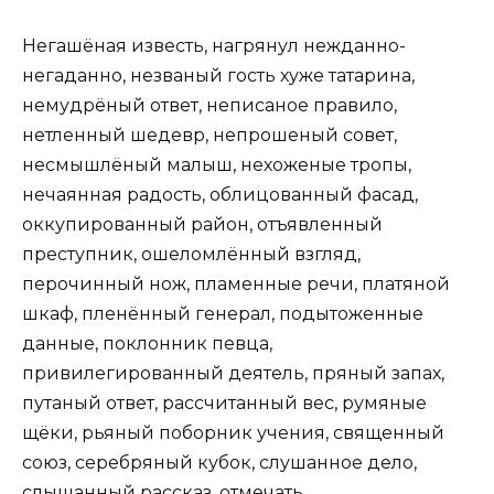
Негашёная известь, нагрянул нежданно-
негаданно, незваный гость хуже татарина,
немудрёный ответ, неписаное правило,
нетленный шедевр, непрошеный совет,
несмышлёный малыш, нехоженые тропы,
нечаянная радость, облицованный фасад,
оккупированный район, отъявленный
преступник, ошеломлённый взгляд,
перочинный нож, пламенные речи, платяной
шкаф, пленённый генерал, подытоженные
данные, поклонник певца,
привилегированный деятель, пряный запах,
путаный ответ, рассчитанный вес, румяные
щёки, рьяный поборник учения, священный
союз, серебряный кубок, слушанное дело,
слышанный рассказ, отмечать