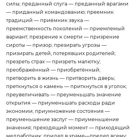
силы; преданный слуга — предан­ный врагами
— приданный командованию; преемник
традиций — приёмник звука —
преемственность поколений — приемлемый
вариант; презрение к смерти — призрение
сироты — призор; презирать угрозы —
призирать детей, потерявших родителей;
презреть страх — призреть малютку;
преображённый — приобретённый;
претворить в жизнь — притворить дверь;
преткнуться о камень — приткнуться в уголок;
преувеличивать — преуменьшать значение
открытия — приуменьшать расходы ради
экономии; приумножение состояния —
преуменьшение заслуг — приуменьшение
значения; преходящий момент — приходящий
медработник; придел в храме—предел всему;