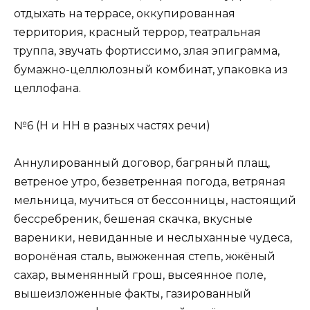
отдыхать на террасе, оккупированная
территория, красный террор, театральная
труппа, звучать фортиссимо, злая эпиграмма,
бумажно-целлюлозный комбинат, упаковка из
целлофана.
№6 (Н и НН в разных частях речи)
Аннулированный договор, багряный плащ,
ветреное утро, безветренная погода, ветряная
мельница, мучиться от бессонницы, настоящий
бессребреник, бешеная скачка, вкусные
вареники, невиданные и неслыханные чудеса,
воронёная сталь, выжженная степь, жжёный
сахар, выменянный грош, высеянное поле,
вышеизложенные факты, газированный