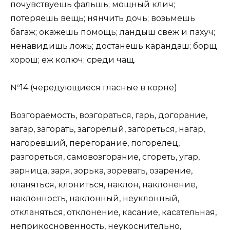
почувствуешь фальшь; мощный клич;
потеряешь вещь; нянчить дочь; возьмешь
багаж; окажешь помощь; ландыш свеж и пахуч;
ненавидишь ложь; достанешь карандаш; борщ
хорош; еж колюч; среди чащ.
№14 (чередующиеся гласные в корне)
Возгораемость, возгораться, гарь, догорание,
загар, загорать, загорелый, загореться, нагар,
нагоревший, перегорание, погорелец,
разгореться, самовозгорание, сгореть, угар,
зарница, заря, зорька, зоревать, озарение,
кланяться, клониться, наклон, наклонение,
наклонность, наклонный, неуклонный,
откланяться, отклонение, касание, касательная,
неприкосновенность, неукоснительно,