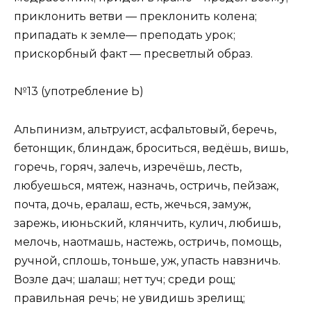
приклонить ветви — преклонить колена;
припадать к земле— преподать урок;
прискорбный факт — пресветлый образ.
№13 (употребление Ь)
Альпинизм, альтруист, асфальтовый, беречь,
бетонщик, блиндаж, броситься, ведёшь, вишь,
горечь, горяч, залечь, изречёшь, лесть,
любуешься, мятеж, назначь, остричь, пейзаж,
почта, дочь, ералаш, есть, жечься, замуж,
зарежь, июньский, клянчить, кулич, любишь,
мелочь, наотмашь, настежь, остричь, помощь,
ручной, сплошь, тоньше, уж, упасть навзничь.
Возле дач; шалаш; нет туч; среди рощ;
правильная речь; не увидишь зрелищ;