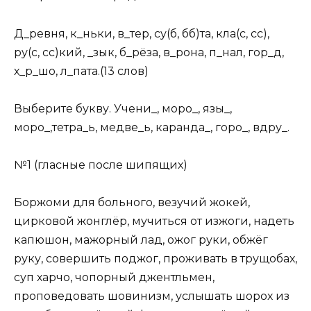
Д_ревня, к_ньки, в_тер, су(б, бб)та, кла(с, сс),
ру(с, сс)кий, _зык, б_рёза, в_рона, п_нал, гор_д,
х_р_шо, л_пата.(13 слов)
Выберите букву. Учени_, моро_, язы_,
моро_,тетра_ь, медве_ь, каранда_, горо_, вдру_.
№1 (гласные после шипящих)
Боржоми для больного, везучий жокей,
цирковой жонглёр, мучиться от изжоги, надеть
капюшон, мажорный лад, ожог руки, обжёг
руку, совершить поджог, проживать в трущобах,
суп харчо, чопорный джентльмен,
проповедовать шовинизм, услышать шорох из