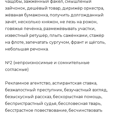
чащобы, зажжённый факел, смышлёный
зайчонок, дешёвый товар, дирижёр оркестра,
жёваная бумажонка, получить долгожданный
зачёт, несколько княжон, не лезь на рожон,
говяжья печёнка, размежёвывать участки,
известный ретушёр, плыть сажёнками, стажёр
на флоте, запечатать сургучом, франт и щёголь,
небольшая речонка.
№2 (непроизносимые и сомнительные
согласные)
Рекламное агентство, аспирантская ставка,
безжалостный преступник, безучастный взгляд,
безыскусный рассказ, бескорыстная помощь,
беспристрастный судья, бессловесная тварь,
бесстрастное повествование, бесчинствовать