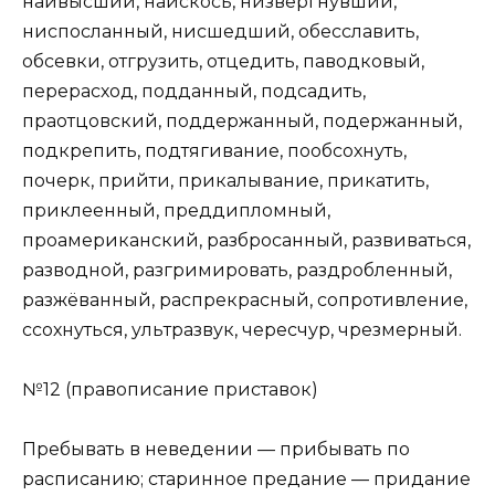
наивысший, наискось, низвергнувший,
ниспосланный, нисшедший, обесславить,
обсевки, отгрузить, отцедить, паводковый,
перерасход, подданный, подсадить,
праотцовский, поддержанный, подержанный,
подкрепить, подтягивание, пообсох­нуть,
почерк, прийти, прикалывание, прикатить,
прикле­енный, преддипломный,
проамериканский, разбросанный, развиваться,
разводной, разгримировать, раздробленный,
разжёванный, распрекрасный, сопротивление,
ссохнуться, уль­тразвук, чересчур, чрезмерный.
№12 (правописание приставок)
Пребывать в неведении — прибывать по
расписанию; старинное предание — придание