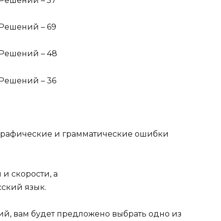
 Решений – 57
 Решений – 69
 Решений – 48
 Решений – 36
1
ографические и грамматические ошибки
и скорости, а
ский язык.
й, вам будет предложено выбрать одно из