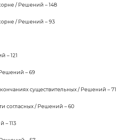
орне / Решений – 148
орне / Решений – 93
й – 121
 Решений – 69
окончаниях существительных / Решений – 71
и согласных / Решений – 60
 – 113