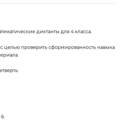
тематические диктанты для 4 класса.
 с целью проверить сформированность навыка
териала.
етверть
6.