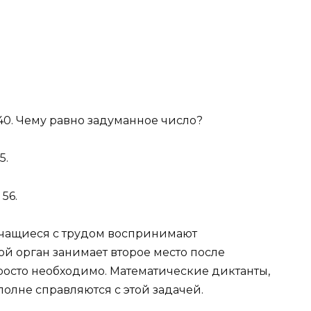
а 40. Чему равно задуманное число?
5.
56.
учащиеся с трудом воспринимают
ой орган занимает второе место после
просто необходимо. Математические диктанты,
полне справляются с этой задачей.