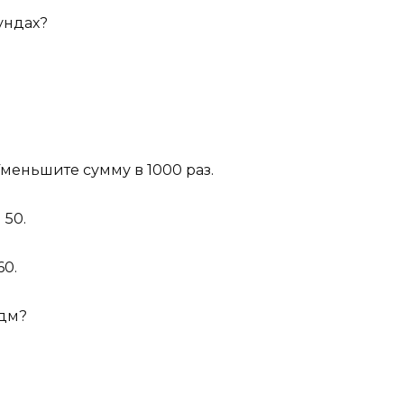
кундах?
Уменьшите сумму в 1000 раз.
 50.
60.
 дм?