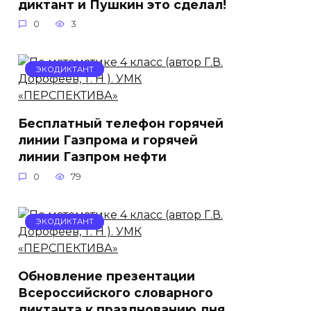
диктант и Пушкин это сделал!
0
3
ЭКОДИКТАНТ
Бесплатный телефон горячей
линии Газпрома и горячей
линии Газпром нефти
0
79
ЭКОДИКТАНТ
Обновление презентации
Всероссийского словарного
диктанта к празднованию дня