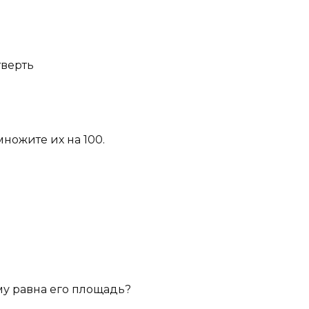
тверть
множите их на 100.
ему равна его площадь?