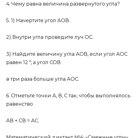
4. Чему равна величина развернутого угла?
5. 1) Начертите угол АОВ.
2) Внутри угла проведите луч ОС.
3) Найдите величину угла АОВ, если угол АОС
равен 12 º, а угол СОВ
в три раза больше угла АОС.
6. Отметьте точки А, В, С так, чтобы выполнялось
равенство
АВ + СВ = АС.
Математический диктант №4: «Смежные углы»