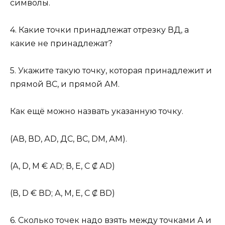
символы.
4. Какие точки принадлежат отрезку ВД, а
какие не принадлежат?
5. Укажите такую точку, которая принадлежит и
прямой ВС, и прямой АМ.
Как ещё можно назвать указанную точку.
(АВ, ВD, АD, ДС, ВС, DМ, АМ).
(А, D, М € АD; В, Е, С ₡ АD)
(В, D € ВD; А, М, Е, С ₡ ВD)
6. Сколько точек надо взять между точками А и