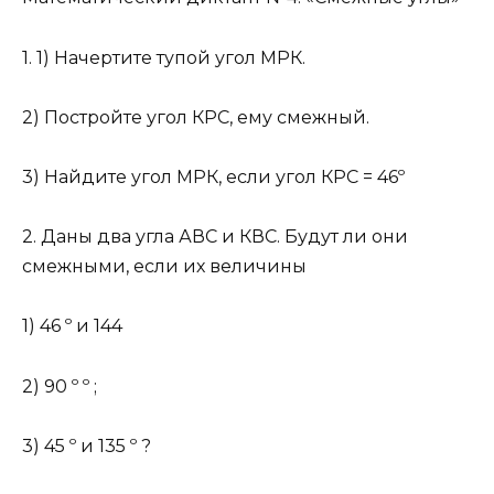
1. 1) Начертите тупой угол МРК.
2) Постройте угол КРС, ему смежный.
3) Найдите угол МРК, если угол КРС = 46º
2. Даны два угла АВС и КВС. Будут ли они
смежными, если их величины
1) 46 º и 144
2) 90 º º ;
3) 45 º и 135 º ?