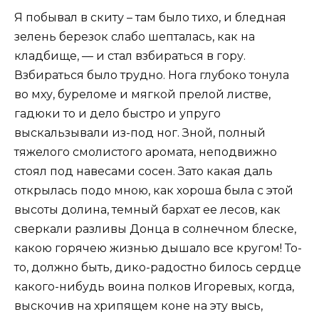
Я побывал в скиту – там было тихо, и бледная
зелень березок слабо шепталась, как на
кладбище, — и стал взбираться в гору.
Взбираться было трудно. Нога глубоко тонула
во мху, буреломе и мягкой прелой листве,
гадюки то и дело быстро и упруго
выскальзывали из-под ног. Зной, полный
тяжелого смолистого аромата, неподвижно
стоял под навесами сосен. Зато какая даль
открылась подо мною, как хороша была с этой
высоты долина, темный бархат ее лесов, как
сверкали разливы Донца в солнечном блеске,
какою горячею жизнью дышало все кругом! То-
то, должно быть, дико-радостно билось сердце
какого-нибудь воина полков Игоревых, когда,
выскочив на хрипящем коне на эту высь,