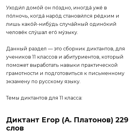
Уходи́л домо́й он по́здно, иногда́ уже́ в
по́лночь, когда́ наро́д станови́лся ре́дким и
лишь како́й-нибу́дь случа́йный одино́кий
челове́к слу́шал его́ му́зыку.
Данный раздел — это сборник диктантов, для
учеников 11 классов и абитуриентов, который
поможет выработать навыки практической
грамотности и подготовиться к письменному
экзамену по русскому языку.
Темы диктантов для 11 класса:
Диктант Егор (А. Платонов) 229
слов