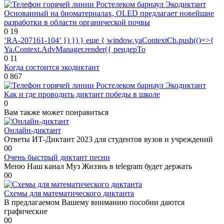
Экодиктант
Основанный на биоматериалах, OLED предлагает новейшие
разработки в области органической почвы
0
19
‘RA-207161-104’ }) }) } еще { window.yaContextCb.push(()=>{
Ya.Context.AdvManager.render({ рендерТо
0
11
Когда состоится экодиктант
0
867
Экодиктант
Как и где проводить диктант победы в школе
0
Вам также может понравиться
Онлайн-диктант
Ответы ИТ-Диктант 2023 для студентов вузов и учреждений
0
0
Очень быстрый диктант песни
Меню Наш канал Муз Жиззнь в telegram будет держать
0
0
Схемы для математического диктанта
В предлагаемом Вашему вниманию пособии даются
графические
0
0