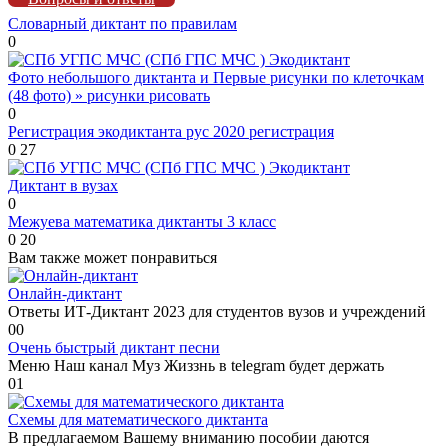
Словарный диктант по правилам
0
Экодиктант
Фото небольшого диктанта и Первые рисунки по клеточкам
(48 фото) » рисунки рисовать
0
Регистрация экодиктанта рус 2020 регистрация
0
27
Экодиктант
Диктант в вузах
0
Межуева математика диктанты 3 класс
0
20
Вам также может понравиться
Онлайн-диктант
Ответы ИТ-Диктант 2023 для студентов вузов и учреждений
0
0
Очень быстрый диктант песни
Меню Наш канал Муз Жиззнь в telegram будет держать
0
1
Схемы для математического диктанта
В предлагаемом Вашему вниманию пособии даются