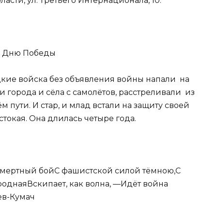
ласти, ул. Третьего Интернационала, 10.
ко Дню Победы
цкие войска без объявления войны напали на
города и сёла с самолётов, расстреливали из
м пути. И стар, и млад встали на защиту своей
стокая. Она длилась четыре года.
а смертный бойС фашистской силой тёмною,С
роднаяВскипает, как волна, —Идёт война
ев-Кумач