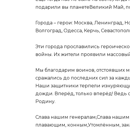
подарили вы планетеВеликий Май, п
Города – герои: Москва, Ленинград, Н
Волгоград, Одесса, Керчь, Севастопол
Эти города прославились героическ
войны. Их жители проявили массовый
Мы благодарим воинов, отстоявших ми
сражались до последних сил за каждый
Наши защитники терпели изнуряющую
дожди. Вперёд, только вперёд! Ведь
Родину.
Слава нашим генералам,Слава наши
плавающим, конным,Утомлённым, за