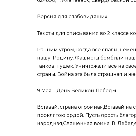
624600, г. Алапаевск, Свердловской об
Версия для слабовидящих
Тексты для списывания во 2 классе 
Ранним утром, когда все спали, неме
нашу Родину. Фашисты бомбили наши 
танков, пушек. Уничтожали всё на своё
страны. Война эта была страшная и же
9 Мая – День Великой Победы.
Вставай, страна огромная,Вставай н
проклятою ордой. Пусть ярость благо
народная,Священная война! В. Лебед