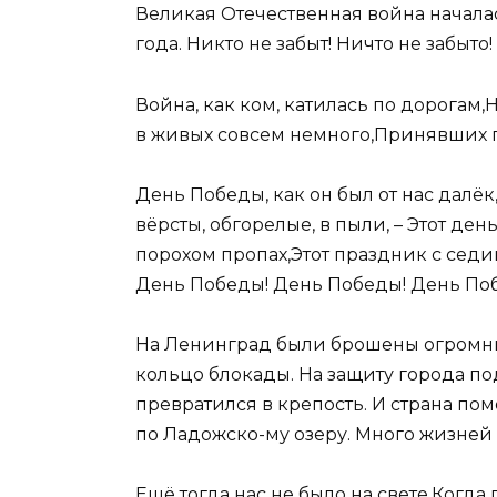
Великая Отечественная война началась
года. Никто не забыт! Ничто не забыто!
Война, как ком, катилась по дорогам,Н
в живых совсем немного,Принявших п
День Победы, как он был от нас далёк
вёрсты, обгорелые, в пыли, – Этот де
порохом пропах,Этот праздник с седино
День Победы! День Победы! День Поб
На Ленинград были брошены огромны
кольцо блокады. На защиту города по
превратился в крепость. И страна по
по Ладожско-му озеру. Много жизней с
Ещё тогда нас не было на свете,Когда 