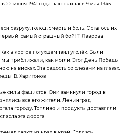
 22 июня 1941 года, закончилась 9 мая 1945
еся разруху, голод, смерть и боль. Осталось их
ервый, самый страшный бой! Т. Лаврова
,Как в костре потухшем таял уголёк. Были
нь мы приближали, как могли. Этот День Победы
ю на висках. Эта радость со слезами на глазах.
еды! В. Харитонов
е силы фашистов. Они замкнули город в
днялись все его жители. Ленинград
могала городу. Топливо и продукты доставляли
пасла эта дорога.
гремел салют из края в край. Солдаты,