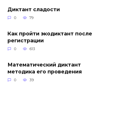
Диктант сладости
0
79
Как пройти экодиктант после
регистрации
0
613
Математический диктант
методика его проведения
0
39