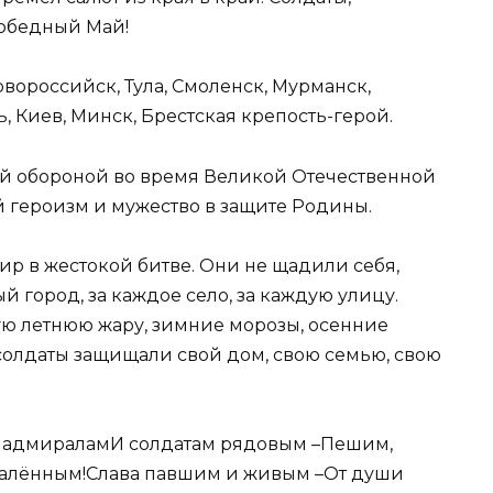
обедный Май!
овороссийск, Тула, Смоленск, Мурманск,
ь, Киев, Минск, Брестская крепость-герой.
ой обороной во время Великой Отечественной
 героизм и мужество в защите Родины.
р в жестокой битве. Они не щадили себя,
 город, за каждое село, за каждую улицу.
 летнюю жару, зимние морозы, осенние
 солдаты защищали свой дом, свою семью, свою
м адмираламИ солдатам рядовым –Пешим,
калённым!Слава павшим и живым –От души