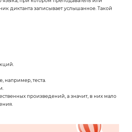
о языка, при котором преподаватель или
стник диктанта записывает услышанное. Такой
кций.
, например, теста.
и.
ественных произведений, а значит, в них мало
ения.