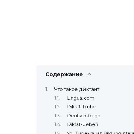
Содержание
Что такое диктант
Lingua. com
Diktat-Truhe
Deutsch-to-go
Diktat-Ueben
YouTube-канал BildungIntera