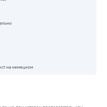
тельно
екст на немецком