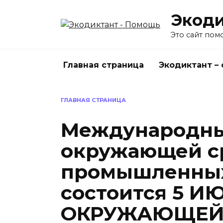
Перейти
Экоди
к
содержанию
Это сайт пом
Главная страница
Экодиктант –
ГЛАВНАЯ СТРАНИЦА
Международны
окружающей ср
промышленных
состоится 5 И
ОКРУЖАЮЩЕЙ С