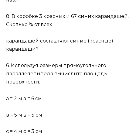
8. В коробке 3 красных и 67 синих карандашей.
Сколько % от всех
карандашей составляют синие (красные)
карандаши?
6. Используя размеры прямоугольного
параллелепипеда вычислите площадь
поверхности:
а = 2 м а = 6 см
в = 5 м в = 5 см
с = 4 м с = 3 см