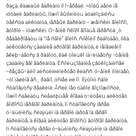
ðàçà, êàæäûé âàðèàíò ïî î÷åðåäè. ×òîáû äåòè íå
ïóòàëè âàðèàíòû, ìîæíî âûïîëíèòü àóäèîçàïèñü
òåêñòà äèêòàíòà, ïåðâûé âàðèàíò – æåíñêèì ãîëîñîì,
âòîðîé – ìóæñêèì. Ó÷åíèê ñêîðî âîîáùå ïåðåñòà¸ò
ðåàãèðîâàòü íà “íå ñâîé” ãîëîñ: ñïîêîéíî ðàáîòàåò, ïîêà
äèêòóåòñÿ çàäàíèå äðóãîãî âàðèàíòà, è íåìåäëåííî
âêëþ÷àåòñÿ â ðàáîòó, êàê òîëüêî íà÷èíàåòñÿ ÷òåíèå
çàäàíèÿ åãî âàðèàíòà. Èñïîëüçîâàíèå çâóêîçàïèñåé
÷ðåçâû÷àéíî äèñöèïëèíèðóåò êëàññ: ó÷åíèê ïîíèìàåò,
÷òî ìàøèíå âñ¸ ðàâíî, óñïåë ëè îí. Ïîýòîìó ñáîè
ñòàíîâÿòñÿ ðåäêèìè. Åñëè íåò òàêîé âîçìîæíîñòè,
ìîæíî ñäåëàòü ñëåäóþùåå: êîãäà ó÷èòåëü äèêòóåò
âîïðîñû ïåðâîãî âàðèàíòà, îí ñòàíîâèòñÿ ïåðåä
ó÷àùèìèñÿ, ñèäÿùèì íà ïåðâîé ïàðòå íà ïåðâîì
âàðèàíòå, à êîãäà äèêòóåò âîïðîñû âòîðîãî âàðèàíòà,
îí ñòàíîâèòñÿ ïåðåä ó÷àùèìèñÿ, ñèäÿùèìè íà ïåðâîé