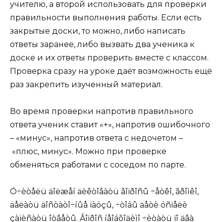
учителю, а второй использовать для проверки
правильности выполнения работы. Если есть
закрытые доски, то можно, либо написать
ответы заранее, либо вызвать два ученика к
доске и их ответы проверить вместе с классом.
Проверка сразу на уроке даёт возможность ещё
раз закрепить изученный материал.
Во время проверки напротив правильного
ответа ученик ставит «+», напротив ошибочного
– «минус», напротив ответа с недочетом –
«плюс, минус». Можно при проверке
обменяться работами с соседом по парте.
Ó÷èòåëü äîëæåí äèêòîâàòü âîïðîñû ÷åòêî, ãðîìêî,
äåëàòü äîñòàòî÷íûå ïàóçû, ÷òîáû äåòè óñïåëè
çàïèñàòü îòâåòû. Âîïðîñ íåîáõîäèìî ÷èòàòü ïî äâà