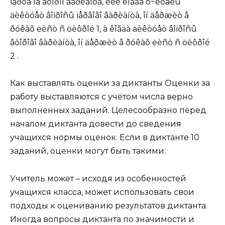
ïàðòå íà âòîðîì âàðèàíòå, èëè êîãäà ó÷èòåëü
äèêòóåò âîïðîñû ïåðâîãî âàðèàíòà, îí äåðæèò â
ðóêàõ ëèñò ñ öèôðîé 1, à êîãäà äèêòóåò âîïðîñû
âòîðîãî âàðèàíòà, îí äåðæèò â ðóêàõ ëèñò ñ öèôðîé
2 .
Как выставлять оценки за диктанты Оценки за
работу выставляются с учётом числа верно
выполненных заданий. Целесообразно перед
началом диктанта довести до сведения
учащихся нормы оценок. Если в диктанте 10
заданий, оценки могут быть такими:
Учитель может – исходя из особенностей
учащихся класса, может использовать свои
подходы к оцениванию результатов диктанта.
Иногда вопросы диктанта по значимости и