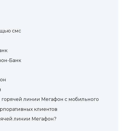
ощью смс
анк
фон-Банк
фон
и
м горячей линии Мегафон с мобильного
орпоративных клиентов
орячей линии Мегафон?