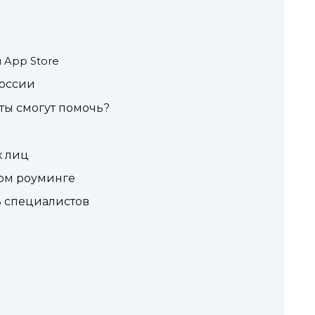
 App Store
России
ты смогут помочь?
х лиц
ом роуминге
ь специалистов