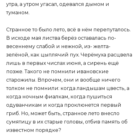
утра, а утром угасал, одевался дымом и
туманом.
Странное то было лето, всё в нём перепуталось.
В исходе мая листва берёз оставалась по-
весеннему слабой и нежной, из- желта-
зелёной, как цыплячий пух. Черёмуха расцвела
лишь в первых числах июня, а сирень ещё
позже. Такого не помнили ивановские
старожилы. Впрочем, они и вообще ничего
толком не помнили: когда ландышам цвесть, а
когда ночным фиалкам, когда пушиться
одуванчикам и когда проклюнется первый
гриб. Но, может быть, странное лето внесло
сумятицу в их старые головы, отбив память об
известном порядке?