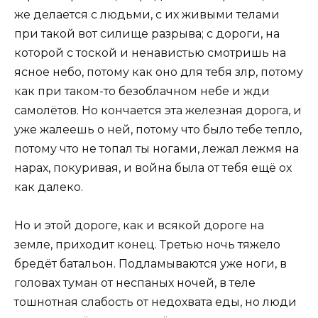
же делается с людьми, с их живыми телами
при такой вот силище разрыва; с дороги, на
которой с тоской и ненавистью смотришь на
ясное небо, потому как оно для тебя злр, потому
как при таком-то безоблачном небе и жди
самолётов. Но кончается эта железная дорога, и
уже жалеешь о ней, потому что было тебе тепло,
потому что не топал ты ногами, лежал лежмя на
нарах, покуривая, и война была от тебя ещё ох
как далеко.
Но и этой дороге, как и всякой дороге на
земле, приходит конец. Третью ночь тяжело
бредёт батальон. Подламываются уже ноги, в
головах туман от неспаных ночей, в теле
тошнотная слабость от недохвата еды, но люди