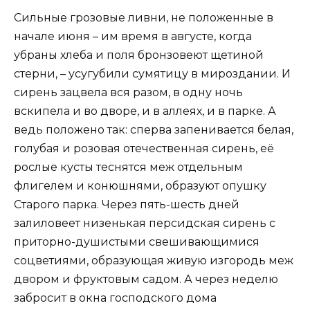
Сильные грозовые ливни, не положенные в
начале июня – им время в августе, когда
убраны хлеба и поля бронзовеют щетиной
стерни, – усугубили сумятицу в мироздании. И
сирень зацвела вся разом, в одну ночь
вскипела и во дворе, и в аллеях, и в парке. А
ведь положено так: сперва запенивается белая,
голубая и розовая отечественная сирень, её
рослые кусты теснятся меж отдельным
флигелем и конюшнями, образуют опушку
Старого парка. Через пять-шесть дней
залиловеет низенькая персидская сирень с
приторно-душистыми свешивающимися
соцветиями, образующая живую изгородь меж
двором и фруктовым садом. А через неделю
забросит в окна господского дома