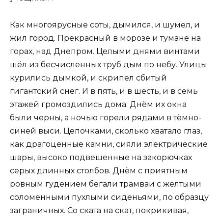
Как многоярусные соты, дымился, и шумел, и
жил город. Прекрасный в морозе и тумане на
горах, над Днепром. Целыми днями винтами
шёл из бесчисленных труб дым по небу. Улицы
курились дымкой, и скрипел сбитый
гигантский снег. И в пять, и в шесть, и в семь
этажей громоздились дома. Днём их окна
были черны, а ночью горели рядами в тёмно-
синей выси. Цепочками, сколько хватало глаз,
как драгоценные камни, сияли электрические
шары, высоко подвешенные на закорючках
серых длинных столбов. Днём с приятным
ровным гудением бегали трамваи с жёлтыми
соломенными пухлыми сиденьями, по образцу
заграничных. Со ската на скат, покрикивая,