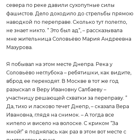
севера по реке давили сухопутные силы
фашистов. Дело доходило до стрельбы прямою
наводкой по переправе. Сколько тут полегло,
не знает никто. ” Это был ад”, – рассказывала
мне жительница Соловьёво Мария Андреевна
Мазурова.
Я побывал на этом месте Днепра. Река у
Соловьёво неглубока – ребятишки, как видите,
вброд ее переходят. В Москве в тот же год
разыскал я Веру Ивановну Салбаеву –
участницу решающей схватки за переправу. ”
Да, тихо и ласково течет Днепр, – сказала Вера
Ивановна, глядя на снимок. – А тогда все
кипело и висело на волоске. С криком “За
мной!” я поднялась как раз в этом вот месте с