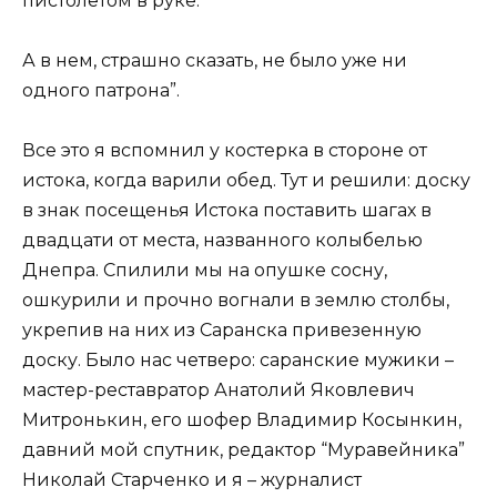
пистолетом в руке.
А в нем, страшно сказать, не было уже ни
одного патрона”.
Все это я вспомнил у костерка в стороне от
истока, когда варили обед. Тут и решили: доску
в знак посещенья Истока поставить шагах в
двадцати от места, названного колыбелью
Днепра. Спилили мы на опушке сосну,
ошкурили и прочно вогнали в землю столбы,
укрепив на них из Саранска привезенную
доску. Было нас четверо: саранские мужики –
мастер-реставратор Анатолий Яковлевич
Митронькин, его шофер Владимир Косынкин,
давний мой спутник, редактор “Муравейника”
Николай Старченко и я – журналист