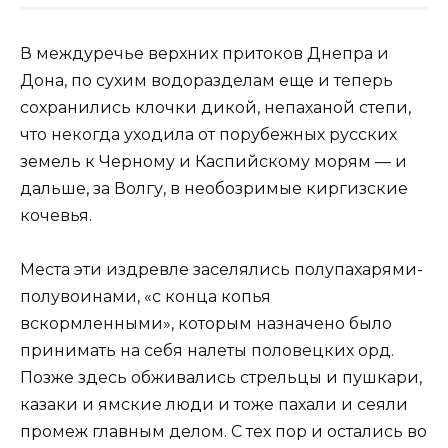
В междуречье верхних притоков Днепра и
Дона, по сухим водо­разделам еще и теперь
сохранились клочки дикой, непаханой степи,
что некогда уходила от порубежных русских
земель к Черному и Кас­пийскому морям — и
дальше, за Волгу, в необозримые киргизские
кочевья.
Места эти издревле заселялись полупахарями-
полувоинами, «с конца копья
вскормленными», которым назначено было
принимать на себя налеты половецких орд.
Позже здесь обживались стрельцы и пушкари,
казаки и ямские люди и тоже пахали и сеяли
промеж глав­ным делом. С тех пор и остались во