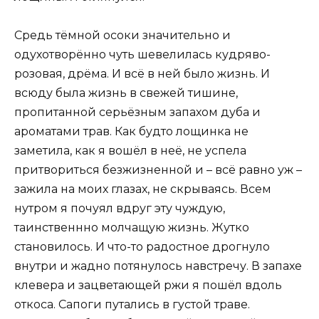
Средь тёмной осоки значительно и
одухотворённо чуть шевелилась кудряво-
розовая, дрёма. И всё в ней было жизнь. И
всюду была жизнь в свежей тишине,
пропитанной серьёзным запахом дуба и
ароматами трав. Как будто лощинка не
заметила, как я вошёл в неё, не успела
притвориться безжизненной и – всё равно уж –
зажила на моих глазах, не скрываясь. Всем
нутром я почуял вдруг эту чуждую,
таинственнно молчащую жизнь. Жутко
становилось. И что-то радостное дрогнуло
внутри и жадно потянулось навстречу. В запахе
клевера и зацветающей ржи я пошёл вдоль
откоса. Сапоги путались в густой траве.