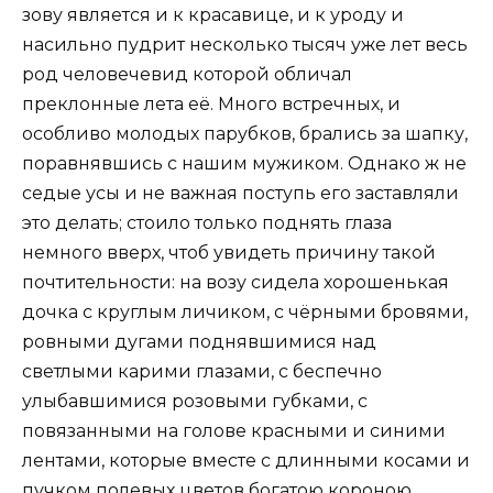
зову является и к красавице, и к уроду и
насильно пудрит несколько тысяч уже лет весь
род человечевид которой обличал
преклонные лета её. Много встречных, и
особливо молодых парубков, брались за шапку,
поравнявшись с нашим мужиком. Однако ж не
седые усы и не важная поступь его заставляли
это делать; стоило только поднять глаза
немного вверх, чтоб увидеть причину такой
почтительности: на возу сидела хорошенькая
дочка с круглым личиком, с чёрными бровями,
ровными дугами поднявшимися над
светлыми карими глазами, с беспечно
улыбавшимися розовыми губками, с
повязанными на голове красными и синими
лентами, которые вместе с длинными косами и
пучком полевых цветов богатою короною