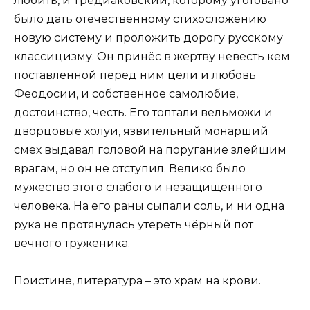
любить, и Тредиаковский, которому уготовано
было дать отечественному стихосложению
новую систему и проложить дорогу русскому
классицизму. Он принёс в жертву невесть кем
поставленной перед ним цели и любовь
Феодосии, и собственное самолюбие,
достоинство, честь. Его топтали вельможи и
дворцовые холуи, язвительный монарший
смех выдавал головой на поругание злейшим
врагам, но он не отступил. Велико было
мужество этого слабого и незащищённого
человека. На его раны сыпали соль, и ни одна
рука не протянулась утереть чёрный пот
вечного труженика.
Поистине, литература – это храм на крови.