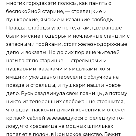
многих городах эти полосы, как память о
беспокойной старине, — стрелецкие и
пушкарские, ямские и казацкие слободы.
Правда, слободы уже не те, а там, где раньше
были ямские подворья и ночлежные станции с
запасными тройками, стоят железнодорожные
депо и вокзалы. Но до сих пор еще жителей
назы­вают по старинке — стрельцами и
пушкарями, казаками и ямщиками, хотя
ямщики уже давно пересели с облучков на
поезда и стрельцы, и пушкари нашли новое
дело. Русь раздвинула свои границы, а потому
никто из теперешних слобожан не страшится,
что вдруг наскочит ди­кий кочевник и отсечет
кривой саблей зазевавшуюся стрелецкую го­
лову, что красавица на модных шпильках
попадет в полон, в Крым­ское ханство. Бежит