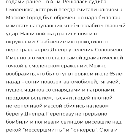
годами ранее – в 41-м. Решалась судьба
Смоленска, который всегда считали ключом к
Москве. Город был обречен, но надо было так
измотать наступавших, чтобы ослабить главный
удар. Наши войска дрались почти в
окружении. Снабжение их проходило по
переправе через Днепр у селения Соловьёво.
Именно это место стало самой драматической
точкой в смоленском сражении. Можно
вообразить, что было тут в горьком июле 65 лет
назад – сотни повозок, автомобилей, тягачей,
пушек, ящиков со снарядами и патронами,
продовольствием, тысячи людей плотной
нетерпеливой массой сбились на левом
берегу Днепра. Переправу непрерывно
бомбили и поливали свинцом висевшие над
рекой “мессершмитты” и “юнкерсы”. С юга и