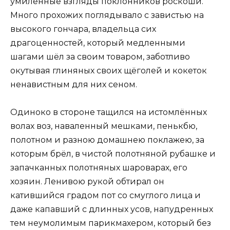
умилённые взгляды поклонников роскоши.
Много прохожих поглядывало с завистью на
высокого гончара, владельца сих
драгоценностей, который медленными
шагами шёл за своим товаром, заботливо
окутывая глиняных своих щёголей и кокеток
ненавистным для них сеном.
Одиноко в стороне тащился на истомлённых
волах воз, наваленный мешками, пенькбю,
полотном и разною домашнею поклажею, за
которым брёл, в чистой полотняной рубашке и
запачканных полотняных шароварах, его
хозяин. Ленивою рукой обтирал он
катившийся градом пот со смуглого лица и
даже капавший с длинных усов, напудренных
тем неумолимым парикмахером, который без