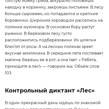
толстую ножку гриба, аккуратно положишь
находку в корзинку, закроешь листьями. В лесу
больше сыроежек, но попадаются и крепкие
боровички. Широким хороводом расселись на
полянке мухоморы. В сосновом бору растут
рыжики. В берёзовом лесу густо
расположились подберёзовики. Их шляпки
блестят от росы. А на лесных полянах зреет
вкусная земляника. В середине лета поспевает
малина. Берёшь её в рот, а она тает. « Ребята,
приходите в лес!» — говорим мы. Объём слов:
103
Контрольный диктант «Лес»
В один прекрасный день идёшь по знакомой