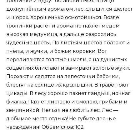
тропинке и вдруг остановишься. В лицо
дохнул тёплым ароматом лес, слышится шелест
и шорох. Хорошенько осмотришься. Возле
тропинки растёт и ароматно пахнет мёдом
высокая медуница, а дальше разрослись
чудесные цветы. По листьям цветов ползают и
пчёлы, и жучки, и божьи коровки. Вот
переливаются толстые шмели, а на душистых
соцветиях блистают и замирают золотые жуки.
Порхают и садятся на лепесточки бабочки,
блестят на солнце их крылышки. В траве поют
цикады. В лесу хорошо пахнет ландыш, ночная
фиалка. Пахнет листвою и смолою, грибами и
земляникой. Нельзя не любить лес. Лес —
любимое место отдыха! Не губите лесные
насаждения! Объём слов: 102