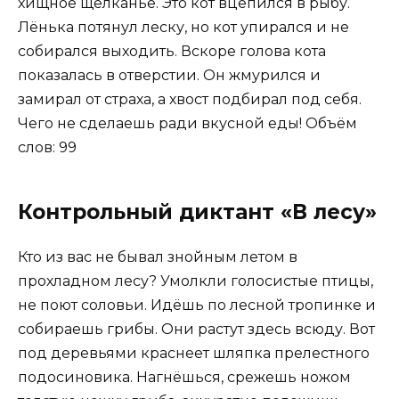
хищное щёлканье. Это кот вцепился в рыбу.
Лёнька потянул леску, но кот упирался и не
собирался выходить. Вскоре голова кота
показалась в отверстии. Он жмурился и
замирал от страха, а хвост подбирал под себя.
Чего не сделаешь ради вкусной еды! Объём
слов: 99
Контрольный диктант «В лесу»
Кто из вас не бывал знойным летом в
прохладном лесу? Умолкли голосистые птицы,
не поют соловьи. Идёшь по лесной тропинке и
собираешь грибы. Они растут здесь всюду. Вот
под деревьями краснеет шляпка прелестного
подосиновика. Нагнёшься, срежешь ножом