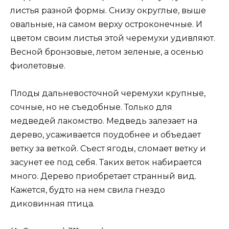
листья разной формы. Снизу округлые, выше
овальные, на самом верху остроконеч­ные. И
цветом своим листья этой черемухи удивляют.
Весной бронзо­вые, летом зеленые, а осенью
фиолетовые.
Плоды дальневосточной черемухи крупные,
сочные, но не съе­добные. Только для
медведей лакомство. Медведь залезает на
дерево, усаживается поудобнее и объедает
ветку за веткой. Съест ягоды, сло­мает ветку и
засунет ее под себя. Таких веток набирается
много. Де­рево приобретает странный вид.
Кажется, будто на нем свила гнездо
диковинная птица.