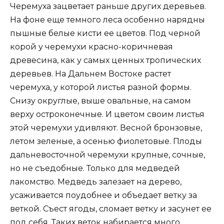
Черемуха зацветает раньше других деревьев.
На фоне еще темного леса особенно нарядны
пышные белые кисти ее цветов. Под черной
корой у черемухи красно-коричневая
древесина, как у самых ценных тропических
деревьев. На Дальнем Востоке растет
черемуха, у которой листья разной формы.
Снизу округлые, выше овальные, на самом
верху остроконечные. И цветом своим листья
этой черемухи удивляют. Весной бронзовые,
летом зеленые, а осенью фиолетовые. Плоды
дальневосточной черемухи крупные, сочные,
но не съедобные. Только для медведей
лакомство. Медведь залезает на дерево,
усаживается поудобнее и объедает ветку за
веткой. Съест ягоды, сломает ветку и засунет ее
под себя. Таких веток набирается много.