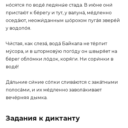
но́сятся по воде́ ледяны́е стада. В ию́не они́
пристаю́т к бе́регу и тут, у валуна́, ме́дленно
оседа́ют, неожи́данным шо́рохом пуга́я звере́й
у водопо́я.
Чи́стая, как слеза́, вода́ Байкала не те́рпит
му́сора, и в штормову́ю пого́ду он швыря́ет на
бе́рег обло́мки ло́док, коря́ги. Ни сори́нки в
воде́!
Да́льние си́ние со́пки слива́ются с зака́тными
полоса́ми, и их ме́дленно завола́кивает
вече́рняя дымка.
Задания к диктанту