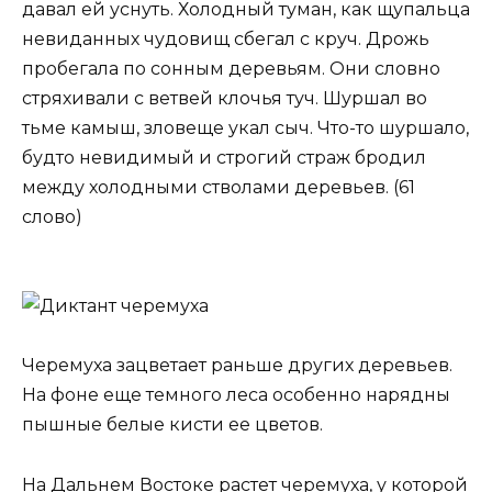
давал ей уснуть. Холодный туман, как щупальца
невиданных чудовищ сбегал с круч. Дрожь
пробегала по сонным деревьям. Они словно
стряхивали с ветвей клочья туч. Шуршал во
тьме камыш, зловеще укал сыч. Что-то шуршало,
будто невидимый и строгий страж бродил
между холодными стволами деревьев. (61
слово)
Черемуха зацветает раньше других деревьев.
На фоне еще тем­ного леса особенно нарядны
пышные белые кисти ее цветов.
На Дальнем Востоке растет черемуха, у которой