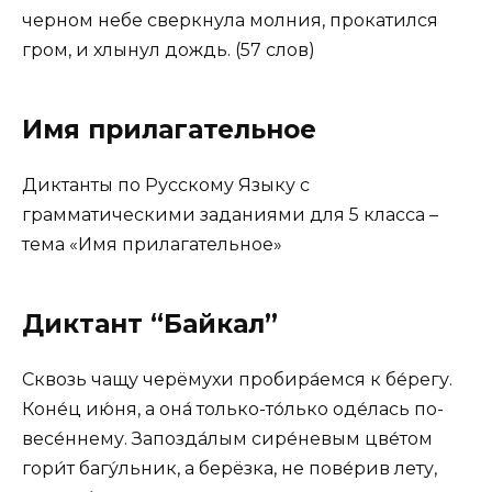
черном небе сверкнула молния, прокатился
гром, и хлынул дождь. (57 слов)
Имя прилагательное
Диктанты по Русскому Языку с
грамматическими заданиями для 5 класса –
тема «Имя прилагательное»
Диктант “Байкал”
Сквозь чащу черёмухи пробира́емся к бе́регу.
Коне́ц ию́ня, а она́ только-то́лько оде́лась по-
весе́ннему. Запозда́лым сире́невым цве́том
гори́т багу́льник, а берёзка, не пове́рив лету,