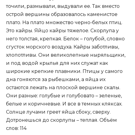
точили, размывали, выдували ее. Так вместо
острой вершины образовалось каменистое
плато. На плато множество черно-белых птиц.
Это кайры. Яйцо кайры тяжелое. Скорлупа у
него толстая, крепкая. Белок – голубой, словно
сгусток морского воздуха. Кайры заботливы,
хлопотливы. Они великолепные ныряльщики,
и под водой крылья для них служат как
широкие крепкие плавники. Птицы у самого
дна гоняются за рыбешками, а яйца их
остаются лежать на плоской вершине скалы.
Они разные: голубые и голубовато – зеленые,
белые и коричневые. И все в темных кляксах.
Солнце лучами греет яйца сбоку, сверху.
Дотронешься до скорлупы – теплая. Объём
слов: 114