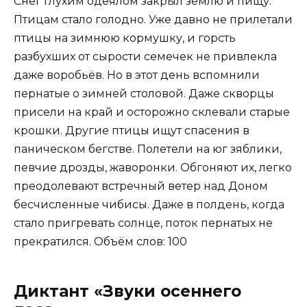
Снег глухим одеялом закрыл землю и пищу.
Птицам стало голодно. Уже давно не прилетали
птицы на зимнюю кормушку, и горсть
разбухших от сырости семечек не привлекла
даже воробьёв. Но в этот день вспомнили
пернатые о зимней столовой. Даже скворцы
присели на край и осторожно склевали старые
крошки. Другие птицы ищут спасения в
паническом бегстве. Полетели на юг зяблики,
певчие дрозды, жаворонки. Обгоняют их, легко
преодолевают встречный ветер над Доном
бесчисленные чибисы. Даже в полдень, когда
стало пригревать солнце, поток пернатых не
прекратился. Объём слов: 100
Диктант «Звуки осеннего