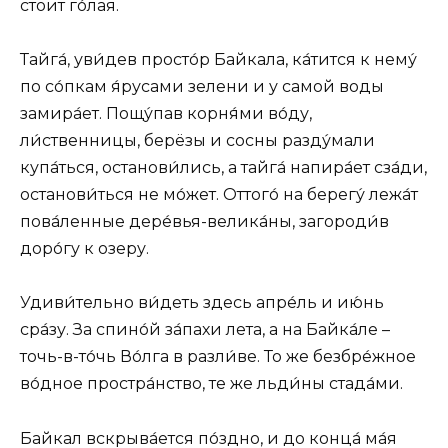
стоит го́лая.
Тайга́, уви́дев просто́р Байкала, ка́тится к нему́
по со́пкам я́русами зелени и у самой воды
замира́ет. Пощу́пав корня́ми во́ду,
ли́ственницы, берёзы и сосны разду́мали
купа́ться, останови́лись, а тайга́ напира́ет сза́ди,
останови́ться не мо́жет. Оттого́ на берегу́ лежа́т
пова́ленные дере́вья-велика́ны, загороди́в
доро́гу к озеру.
Удиви́тельно ви́деть здесь апре́ль и ию́нь
сра́зу. За спино́й за́пахи лета, а на Байка́ле –
точь-в-то́чь Во́лга в разли́ве. То же безбре́жное
во́дное простра́нство, те же льди́ны стада́ми.
Байкал вскрыва́ется по́здно, и до конца́ ма́я